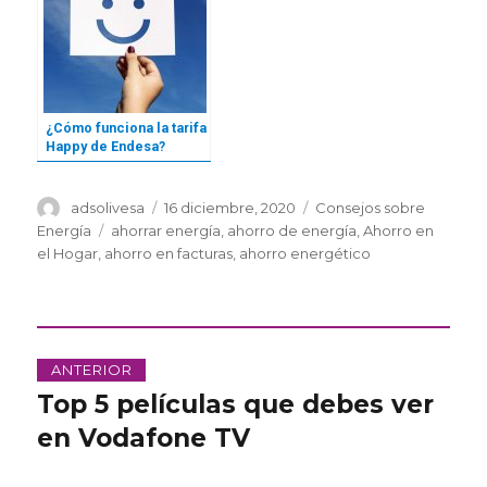
¿Cómo funciona la tarifa
Happy de Endesa?
Autor
Publicado
Categorías
adsolivesa
16 diciembre, 2020
Consejos sobre
el
Etiquetas
Energía
ahorrar energía
,
ahorro de energía
,
Ahorro en
el Hogar
,
ahorro en facturas
,
ahorro energético
Navegación
ANTERIOR
de
Top 5 películas que debes ver
Entrada
anterior:
en Vodafone TV
entradas