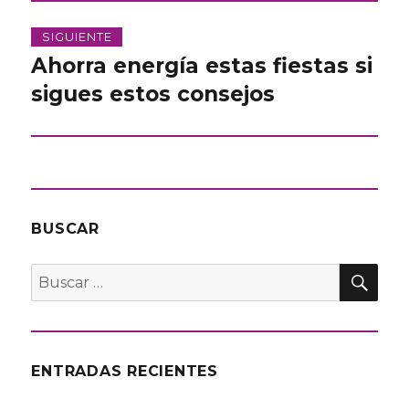
SIGUIENTE
Ahorra energía estas fiestas si
Entrada
siguiente:
sigues estos consejos
BUSCAR
BU
Buscar
por:
ENTRADAS RECIENTES