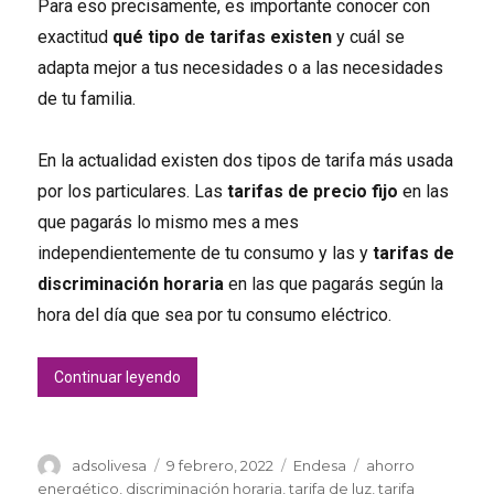
Para eso precisamente, es importante conocer con
exactitud
qué tipo de tarifas existen
y cuál se
adapta mejor a tus necesidades o a las necesidades
de tu familia.
En la actualidad existen dos tipos de tarifa más usada
por los particulares. Las
tarifas de precio fijo
en las
que pagarás lo mismo mes a mes
independientemente de tu consumo y las y
tarifas de
discriminación horaria
en las que pagarás según la
hora del día que sea por tu consumo eléctrico.
«Tarifa de discriminación horaria o fija: ¿cu
Continuar leyendo
Autor
Publicado
Categorías
Etiquetas
adsolivesa
9 febrero, 2022
Endesa
ahorro
el
energético
,
discriminación horaria
,
tarifa de luz
,
tarifa