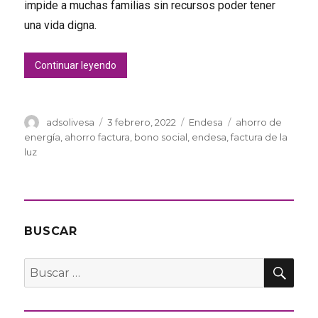
impide a muchas familias sin recursos poder tener
una vida digna.
«Bono Social Endesa: ¿qué es, cómo pedirlo y
Continuar leyendo
Autor
Publicado
Categorías
Etiquetas
adsolivesa
3 febrero, 2022
Endesa
ahorro de
el
energía
,
ahorro factura
,
bono social
,
endesa
,
factura de la
luz
BUSCAR
BU
Buscar
por: