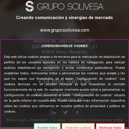
Creando comunicación y sinergias de mercado
www.gruposolivesa.com
Avenida de Juan Gil Albert, nº1
Edificio Alcoy Plaza, Planta 7, p1
CONFIGURACIÓN DE COOKIES
03804 Alcoy (Alicante)
Esta web utiliza cookies propias y de terceros para la realización de elaboración de
perfiles de los usuarios basadas en los hábitos de navegación, para realizar
Trabaja con nosotros
análisis estadísticos de navegación y enviar contenidos publicitarios. Puede
aceptarlas todas, rechazarlas todas o personalizar las cookies que acepta y las
que no, según sus finalidades, en el botón “configuración de cookies”. Las
+34 800 700 136
cookies técnicas no se pueden rechazar ya que impedirían el correcto
funcionamiento de la web. En cualquier momento puede volver a personalizar su
TODAS NUESTRAS NOTICIAS
configuración de cookies pulsando el botón “configuración de cookies” situado
Y NOVEDADES EN
en la parte inferior de nuestra web. Puede consultar más información específica
sobre las cookies que utilizamos en nuestra
política de privacidad y política de
cookies
.
Aviso Legal
|
Privacidad
|
Cookies
|
Gestionar Cookies
Volver arriba
Aceptar todas
Gestionar cookies
Rechazar todas