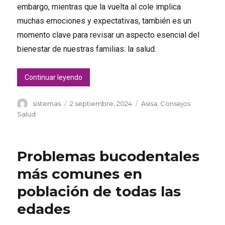
embargo, mientras que la vuelta al cole implica
muchas emociones y expectativas, también es un
momento clave para revisar un aspecto esencial del
bienestar de nuestras familias: la salud.
«El papel de los seguros de salud en el inicio 
Continuar leyendo
Autor
Publicado
Categorías
sistemas
2 septiembre, 2024
Asisa
,
Consejos
el
Salud
Problemas bucodentales
más comunes en
población de todas las
edades