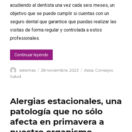
acudiendo al dentista una vez cada seis meses, un
objetivo que se puede cumplir si cuentas con un
seguro dental que garantice que puedas realizar las
visitas de forma regular y controlada a estos
profesionales.
«Problemas bucodentales más comunes en po
Continuar leyendo
Autor
Publicado
Categorías
sistemas
28 noviembre, 2023
Asisa
,
Consejos
el
Salud
Alergias estacionales, una
patología que no sólo
afecta en primavera a