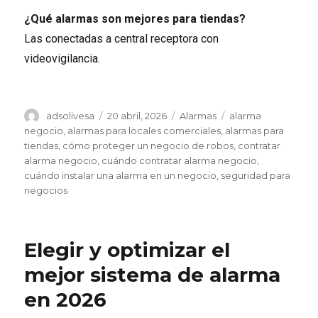
¿Qué alarmas son mejores para tiendas?
Las conectadas a central receptora con
videovigilancia.
Autor
Publicado
Categorías
Etiquetas
adsolivesa
20 abril, 2026
Alarmas
alarma
el
negocio
,
alarmas para locales comerciales
,
alarmas para
tiendas
,
cómo proteger un negocio de robos
,
contratar
alarma negocio
,
cuándo contratar alarma negocio
,
cuándo instalar una alarma en un negocio
,
seguridad para
negocios
Elegir y optimizar el
mejor sistema de alarma
en 2026