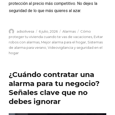
protección al precio más competitivo. No dejes la
seguridad de lo que más quieres al azar.
Autor
Publicado
Categorías
Etiquetas
adsolivesa
6 julio, 2026
Alarmas
Cómo
el
proteger tu vivienda cuando te vas de vacaciones
,
Evitar
robos con alarmas
,
Mejor alarma para el hogar
,
Sistemas
de alarma para verano
,
Videovigilancia y seguridad en el
hogar
¿Cuándo contratar una
alarma para tu negocio?
Señales clave que no
debes ignorar