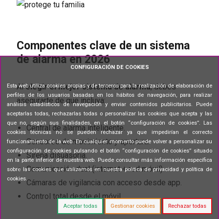
Componentes clave de un sistema
de alarma en 2026
CONFIGURACIÓN DE COOKIES
Al
elegir el mejor sistema de alarma
, debes
Esta web utiliza cookies propias y de terceros para la realización de elaboración de
perfiles de los usuarios basadas en los hábitos de navegación, para realizar
asegurarte de que incluya:
análisis estadísticos de navegación y enviar contenidos publicitarios. Puede
aceptarlas todas, rechazarlas todas o personalizar las cookies que acepta y las
que no, según sus finalidades, en el botón “configuración de cookies”. Las
Central de alarma inteligente.
cookies técnicas no se pueden rechazar ya que impedirían el correcto
Sensores de movimiento y apertura.
funcionamiento de la web. En cualquier momento puede volver a personalizar su
configuración de cookies pulsando el botón “configuración de cookies” situado
Sirena disuasoria.
en la parte inferior de nuestra web. Puede consultar más información específica
Comunicación dual (internet + red móvil).
sobre las cookies que utilizamos en nuestra
política de privacidad y política de
cookies
.
Cámaras de vigilancia con acceso desde app.
Control total desde el móvil.
Aceptar todas
Gestionar cookies
Rechazar todas