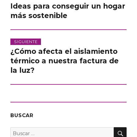
de
Ideas para conseguir un hogar
Entrada
anterior:
más sostenible
entradas
SIGUIENTE
¿Cómo afecta el aislamiento
Entrada
siguiente:
térmico a nuestra factura de
la luz?
BUSCAR
BU
Buscar