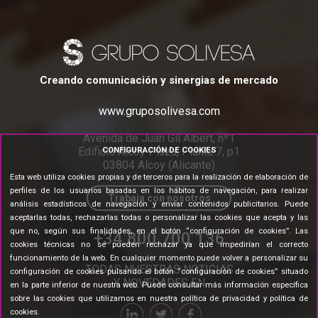
Creando comunicación y sinergias de mercado
www.gruposolivesa.com
Avenida de Juan Gil Albert, nº1
Edificio Alcoy Plaza, Planta 7, p1
CONFIGURACIÓN DE COOKIES
03804 Alcoy (Alicante)
Esta web utiliza cookies propias y de terceros para la realización de elaboración de
perfiles de los usuarios basadas en los hábitos de navegación, para realizar
Trabaja con nosotros
análisis estadísticos de navegación y enviar contenidos publicitarios. Puede
aceptarlas todas, rechazarlas todas o personalizar las cookies que acepta y las
que no, según sus finalidades, en el botón “configuración de cookies”. Las
+34 800 700 136
cookies técnicas no se pueden rechazar ya que impedirían el correcto
funcionamiento de la web. En cualquier momento puede volver a personalizar su
TODAS NUESTRAS NOTICIAS
configuración de cookies pulsando el botón “configuración de cookies” situado
Y NOVEDADES EN
en la parte inferior de nuestra web. Puede consultar más información específica
sobre las cookies que utilizamos en nuestra
política de privacidad y política de
cookies
.