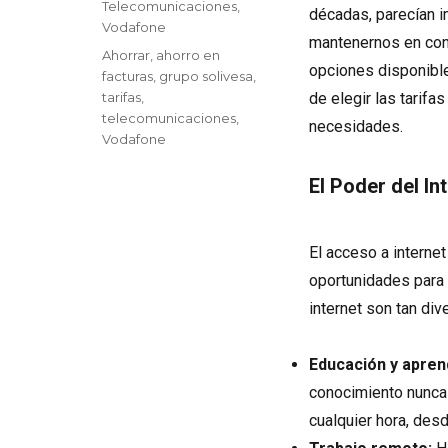
Telecomunicaciones
,
décadas, parecían i
Vodafone
mantenernos en cont
Etiquetas
Ahorrar
,
ahorro en
opciones disponible
facturas
,
grupo solivesa
,
tarifas
,
de elegir las tarifa
telecomunicaciones
,
necesidades.
Vodafone
El Poder del In
El acceso a internet
oportunidades para 
internet son tan di
Educación y apren
conocimiento nunca 
cualquier hora, des