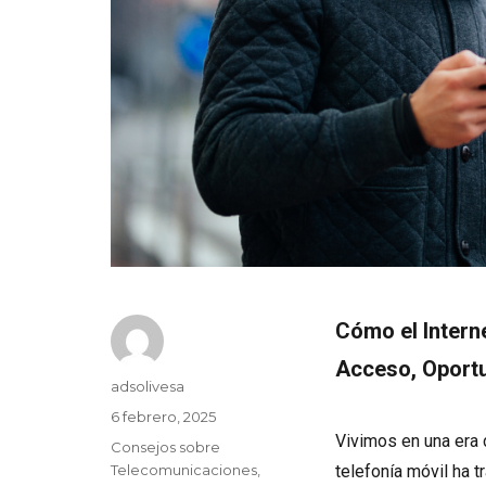
Cómo el Intern
Acceso, Oport
Autor
adsolivesa
Publicado
6 febrero, 2025
el
Vivimos en una era d
Categorías
Consejos sobre
Telecomunicaciones
,
telefonía móvil ha 