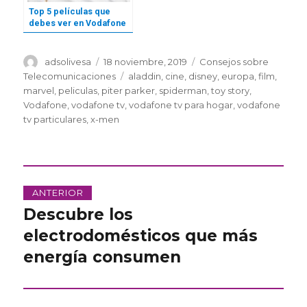
Top 5 películas que
debes ver en Vodafone
TV
Autor
Publicado
Categorías
adsolivesa
18 noviembre, 2019
Consejos sobre
el
Etiquetas
Telecomunicaciones
aladdin
,
cine
,
disney
,
europa
,
film
,
marvel
,
peliculas
,
piter parker
,
spiderman
,
toy story
,
Vodafone
,
vodafone tv
,
vodafone tv para hogar
,
vodafone
tv particulares
,
x-men
Navegación
ANTERIOR
de
Descubre los
Entrada
anterior:
electrodomésticos que más
entradas
energía consumen