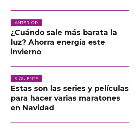
Navegación
ANTERIOR
de
¿Cuándo sale más barata la
Entrada
anterior:
luz? Ahorra energía este
entradas
invierno
SIGUIENTE
Estas son las series y películas
Entrada
siguiente:
para hacer varias maratones
en Navidad