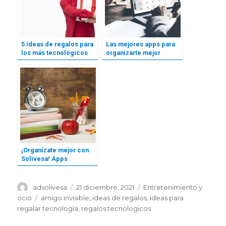
5 ideas de regalos para
Las mejores apps para
los más tecnológicos
organizarte mejor
¡Organízate mejor con
Solivesa! Apps
imprescindibles para la
vuelta al cole
Autor
Publicado
Categorías
adsolivesa
21 diciembre, 2021
Entretenimiento y
el
Etiquetas
ocio
amigo invisible
,
ideas de regalos
,
ideas para
regalar tecnología
,
regalos tecnologicos