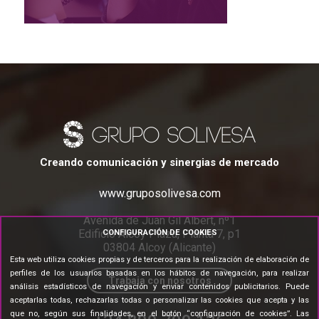
Creando comunicación y sinergias de mercado
www.gruposolivesa.com
Avenida de Juan Gil Albert, nº1
Edificio Alcoy Plaza, Planta 7, p1
CONFIGURACIÓN DE COOKIES
03804 Alcoy (Alicante)
Esta web utiliza cookies propias y de terceros para la realización de elaboración de
perfiles de los usuarios basadas en los hábitos de navegación, para realizar
Trabaja con nosotros
análisis estadísticos de navegación y enviar contenidos publicitarios. Puede
aceptarlas todas, rechazarlas todas o personalizar las cookies que acepta y las
que no, según sus finalidades, en el botón “configuración de cookies”. Las