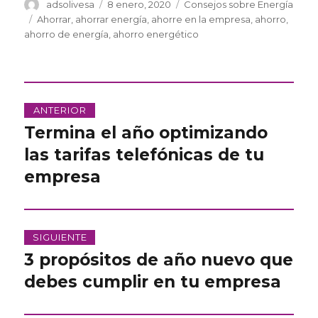
Autor
Publicado
Categorías
adsolivesa
8 enero, 2020
Consejos sobre Energía
el
Etiquetas
Ahorrar
,
ahorrar energía
,
ahorre en la empresa
,
ahorro
,
ahorro de energía
,
ahorro energético
Navegación
ANTERIOR
de
Termina el año optimizando
Entrada
anterior:
las tarifas telefónicas de tu
entradas
empresa
SIGUIENTE
3 propósitos de año nuevo que
Entrada
siguiente:
debes cumplir en tu empresa