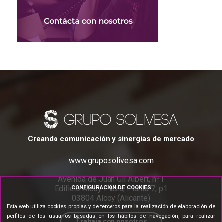
Creando comunicación y sinergias de mercado
www.gruposolivesa.com
Avenida de Juan Gil Albert, nº1
Edificio Alcoy Plaza, Planta 7, p1
CONFIGURACIÓN DE COOKIES
03804 Alcoy (Alicante)
Esta web utiliza cookies propias y de terceros para la realización de elaboración de
perfiles de los usuarios basadas en los hábitos de navegación, para realizar
Trabaja con nosotros