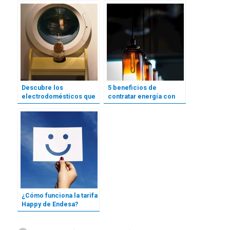
Descubre los
5 beneficios de
electrodomésticos que
contratar energía con
más energía consumen
Grupo Solivesa
¿Cómo funciona la tarifa
Happy de Endesa?