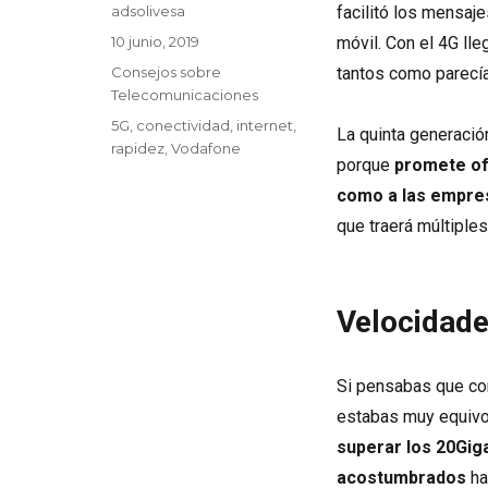
Autor
adsolivesa
facilitó los mensaj
Publicado
10 junio, 2019
móvil. Con el 4G ll
el
Categorías
Consejos sobre
tantos como parecía
Telecomunicaciones
Etiquetas
5G
,
conectividad
,
internet
,
La quinta generaci
rapidez
,
Vodafone
porque
promete of
como a las empre
que traerá múltiple
Velocidade
Si pensabas que con
estabas muy equiv
superar los 20Gig
acostumbrados
ha