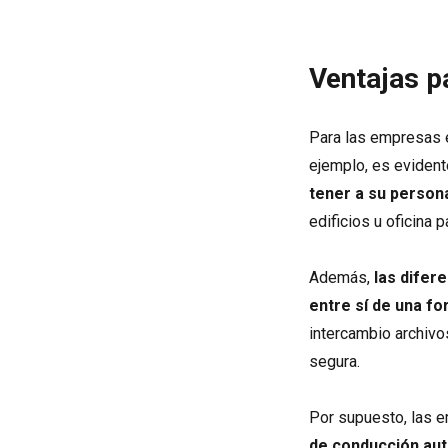
Ventajas p
Para las empresas e
ejemplo, es eviden
tener a su person
edificios u oficina p
Además,
las difer
entre sí de una f
intercambio archiv
segura.
Por supuesto, las 
de conducción au