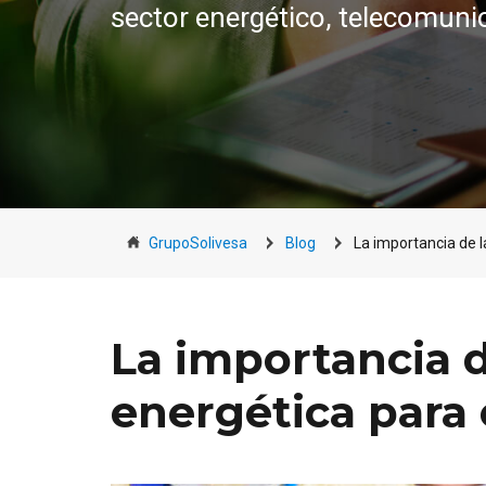
sector energético, telecomuni
GrupoSolivesa
Blog
La importancia de l
La importancia d
energética para 