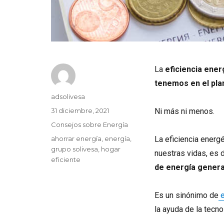
La
eficiencia ener
tenemos en el pla
Autor
adsolivesa
Publicado
31 diciembre, 2021
Ni más ni menos.
el
Categorías
Consejos sobre Energía
Etiquetas
ahorrar energía
,
energía
,
La eficiencia energ
grupo solivesa
,
hogar
nuestras vidas, es d
eficiente
de energía genera
Es un sinónimo de
e
la ayuda de la tecno