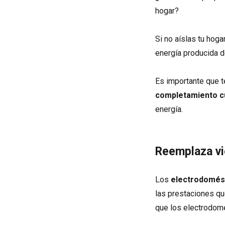
hogar?
Si no aíslas tu hog
energía producida d
Es importante que t
completamiento c
energía.
Reemplaza vi
Los
electrodomést
las prestaciones q
que los electrodom