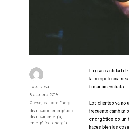
La gran cantidad de
la competencia sea
Autor
adsolivesa
firmar un contrato.
Publicado
8 octubre, 2019
el
Categorías
Consejos sobre Energía
Los clientes ya no 
Etiquetas
distribuidor energético
,
frecuente cambiar s
distribuir energía
,
energético es un 
energética
,
energía
haces bien las cosa