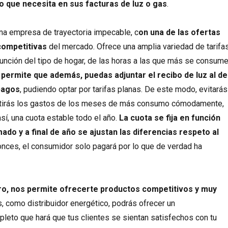
o que necesita en sus facturas de luz o gas
.
na empresa de trayectoria impecable, c
on una de las ofertas
competitivas
del mercado. Ofrece una amplia variedad de tarifa
función del tipo de hogar, de las horas a las que más se consum
 permite que además, puedas adjuntar el recibo de luz al de
 pagos
, pudiendo optar por tarifas planas. De este modo, evitarás
rtirás los gastos de los meses de más consumo cómodamente,
 así, una cuota estable todo el año.
La cuota se fija en función
do y a final de año se ajustan las diferencias respeto al
tonces, el consumidor solo pagará por lo que de verdad ha
dro, nos permite ofrecerte productos competitivos y muy
, como distribuidor energético, podrás ofrecer un
eto que hará que tus clientes se sientan satisfechos con tu