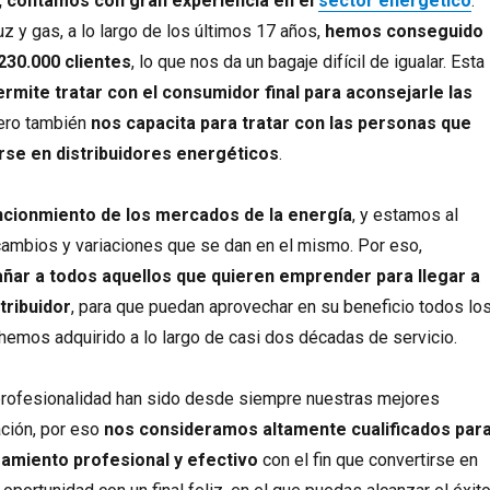
, contamos con gran experiencia en el
sector energético
.
z y gas, a lo largo de los últimos 17 años,
hemos conseguido
230.000 clientes
, lo que nos da un bagaje difícil de igualar. Esta
rmite tratar con el consumidor final para aconsejarle las
pero también
nos capacita para tratar con las personas que
irse en distribuidores energéticos
.
cionmiento de los mercados de la energía
, y estamos al
cambios y variaciones que se dan en el mismo. Por eso,
ar a todos aquellos que quieren emprender para llegar a
tribuidor
, para que puedan aprovechar en su beneficio todos lo
emos adquirido a lo largo de casi dos décadas de servicio.
 profesionalidad han sido desde siempre nuestras mejores
ación, por eso
nos consideramos altamente cualificados par
amiento profesional y efectivo
con el fin que convertirse en