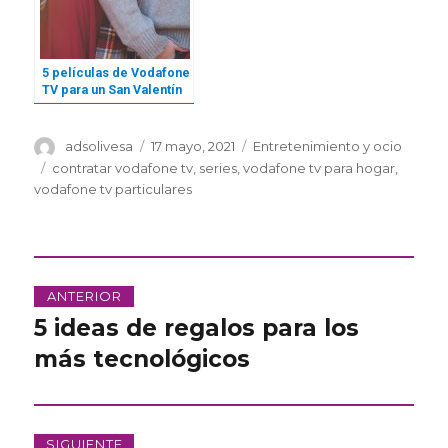
5 películas de Vodafone
TV para un San Valentín
en pareja
Autor
Publicado
Categorías
adsolivesa
17 mayo, 2021
Entretenimiento y ocio
el
Etiquetas
contratar vodafone tv
,
series
,
vodafone tv para hogar
,
vodafone tv particulares
Navegación
ANTERIOR
de
5 ideas de regalos para los
Entrada
anterior:
más tecnológicos
entradas
SIGUIENTE