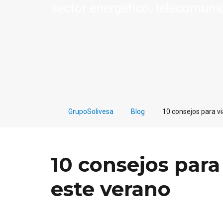
sector energético, telecomuni
GrupoSolivesa
Blog
10 consejos para v
10 consejos para
este verano