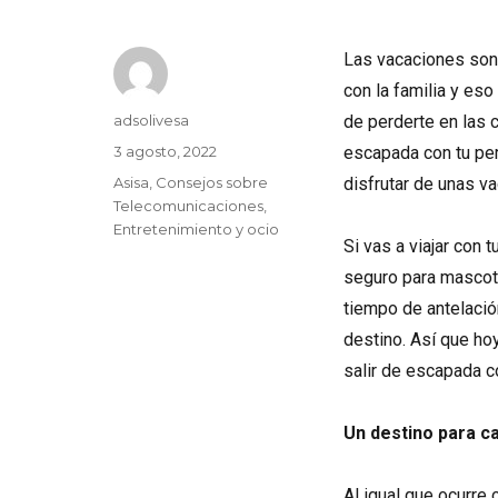
Las vacaciones son
con la familia y eso
Autor
adsolivesa
de perderte en las c
Publicado
3 agosto, 2022
escapada con tu per
el
Categorías
Asisa
,
Consejos sobre
disfrutar de unas v
Telecomunicaciones
,
Entretenimiento y ocio
Si vas a viajar con
seguro para mascota
tiempo de antelació
destino. Así que ho
salir de escapada c
Un destino para c
Al igual que ocurre