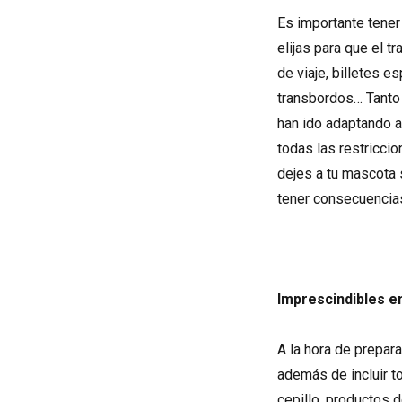
Es importante tener
elijas para que el 
de viaje, billetes e
transbordos… Tanto
han ido adaptando 
todas las restriccio
dejes a tu mascota s
tener consecuencias
Imprescindibles en
A la hora de prepar
además de incluir t
cepillo, productos 