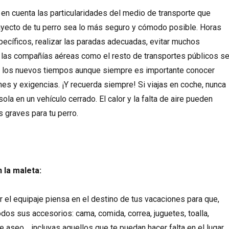
 en cuenta las particularidades del medio de transporte que
trayecto de tu perro sea lo más seguro y cómodo posible. Horas
specíficos, realizar las paradas adecuadas, evitar muchos
 las compañías aéreas como el resto de transportes públicos s
a los nuevos tiempos aunque siempre es importante conocer
nes y exigencias. ¡Y recuerda siempre! Si viajas en coche, nunca
ola en un vehículo cerrado. El calor y la falta de aire pueden
 graves para tu perro.
 la maleta:
ar el equipaje piensa en el destino de tus vacaciones para que,
odos sus accesorios: cama, comida, correa, juguetes, toalla,
de aseo… incluyas aquellos que te puedan hacer falta en el lugar