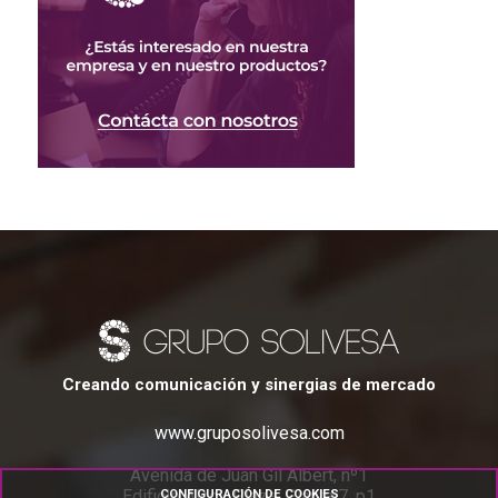
Creando comunicación y sinergias de mercado
www.gruposolivesa.com
Avenida de Juan Gil Albert, nº1
Edificio Alcoy Plaza, Planta 7, p1
CONFIGURACIÓN DE COOKIES