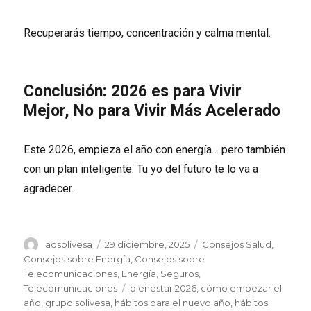
Recuperarás tiempo, concentración y calma mental.
Conclusión: 2026 es para Vivir
Mejor, No para Vivir Más Acelerado
Este 2026, empieza el año con energía… pero también
con un plan inteligente. Tu yo del futuro te lo va a
agradecer.
Autor
Publicado
Categorías
adsolivesa
29 diciembre, 2025
Consejos Salud
,
el
Consejos sobre Energía
,
Consejos sobre
Telecomunicaciones
,
Energía
,
Seguros
,
Etiquetas
Telecomunicaciones
bienestar 2026
,
cómo empezar el
año
,
grupo solivesa
,
hábitos para el nuevo año
,
hábitos