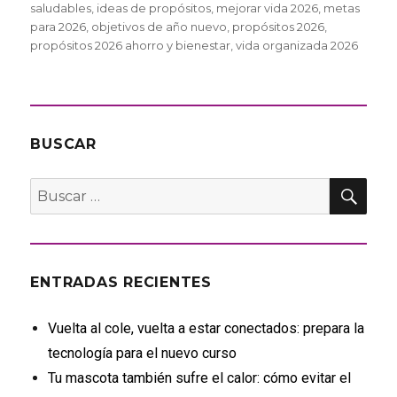
saludables
,
ideas de propósitos
,
mejorar vida 2026
,
metas
para 2026
,
objetivos de año nuevo
,
propósitos 2026
,
propósitos 2026 ahorro y bienestar
,
vida organizada 2026
BUSCAR
BU
Buscar
por:
ENTRADAS RECIENTES
Vuelta al cole, vuelta a estar conectados: prepara la
tecnología para el nuevo curso
Tu mascota también sufre el calor: cómo evitar el