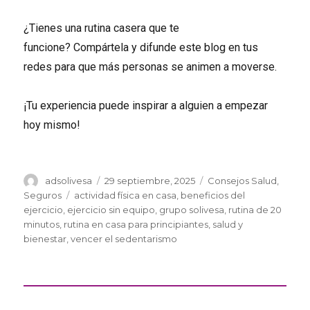
¿Tienes una rutina casera que te
funcione? Compártela y difunde este blog en tus
redes para que más personas se animen a moverse.
¡Tu experiencia puede inspirar a alguien a empezar
hoy mismo!
Autor
Publicado
Categorías
adsolivesa
29 septiembre, 2025
Consejos Salud
,
el
Etiquetas
Seguros
actividad física en casa
,
beneficios del
ejercicio
,
ejercicio sin equipo
,
grupo solivesa
,
rutina de 20
minutos
,
rutina en casa para principiantes
,
salud y
bienestar
,
vencer el sedentarismo