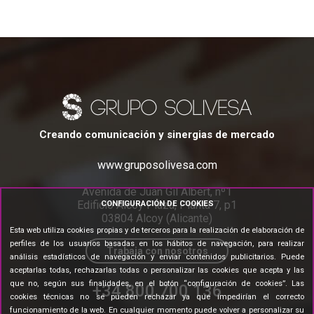
Creando comunicación y sinergias de mercado
www.gruposolivesa.com
Avenida de Juan Gil Albert, nº1
Edificio Alcoy Plaza, Planta 7, p1
CONFIGURACIÓN DE COOKIES
03804 Alcoy (Alicante)
Esta web utiliza cookies propias y de terceros para la realización de elaboración de
perfiles de los usuarios basadas en los hábitos de navegación, para realizar
Trabaja con nosotros
análisis estadísticos de navegación y enviar contenidos publicitarios. Puede
aceptarlas todas, rechazarlas todas o personalizar las cookies que acepta y las
que no, según sus finalidades, en el botón “configuración de cookies”. Las
+34 800 700 136
cookies técnicas no se pueden rechazar ya que impedirían el correcto
funcionamiento de la web. En cualquier momento puede volver a personalizar su