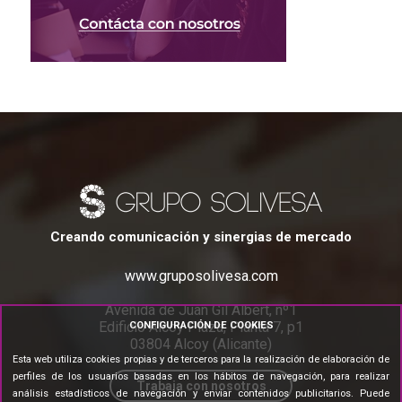
Creando comunicación y sinergias de mercado
www.gruposolivesa.com
Avenida de Juan Gil Albert, nº1
Edificio Alcoy Plaza, Planta 7, p1
CONFIGURACIÓN DE COOKIES
03804 Alcoy (Alicante)
Esta web utiliza cookies propias y de terceros para la realización de elaboración de
perfiles de los usuarios basadas en los hábitos de navegación, para realizar
Trabaja con nosotros
análisis estadísticos de navegación y enviar contenidos publicitarios. Puede