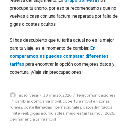
reserva del alojamiento. En
Grupo Solivesa
nos
preocupa tu ahorro, por eso te recomendamos que no
vuelvas a casa con una factura inesperada por falta de
gigas o costes ocultos.
Si has descubierto que tu tarifa actual no es la mejor
para tu viaje, es el momento de cambiar.
En
comparamos.es puedes comparar diferentes
tarifas
para encontrar la opción con mejores datos y
cobertura. ¡Viaja sin preocupaciones!
Autor
Publicado
Categorías
adsolivesa
30 marzo, 2026
Telecomunicaciones
el
Etiquetas
cambiar compañía móvil
,
cobertura móvil en zonas
rurales
,
coste llamadas internacionales
,
datos ilimitados
límite real
,
gigas acumulables
,
mejores tarifas móvil 2026
,
permanencia tarifa móvil