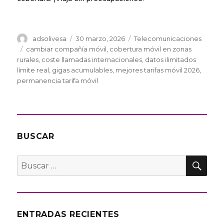
Autor
Publicado
Categorías
adsolivesa
30 marzo, 2026
Telecomunicaciones
el
Etiquetas
cambiar compañía móvil
,
cobertura móvil en zonas
rurales
,
coste llamadas internacionales
,
datos ilimitados
límite real
,
gigas acumulables
,
mejores tarifas móvil 2026
,
permanencia tarifa móvil
BUSCAR
BU
Buscar
por:
ENTRADAS RECIENTES