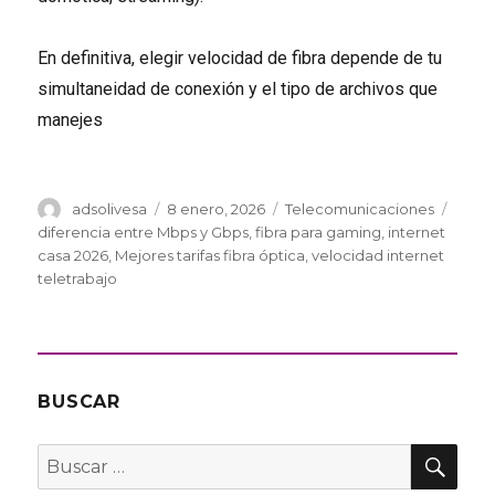
En definitiva, elegir velocidad de fibra depende de tu
simultaneidad de conexión y el tipo de archivos que
manejes
Autor
Publicado
Categorías
Etiqu
adsolivesa
8 enero, 2026
Telecomunicaciones
el
diferencia entre Mbps y Gbps
,
fibra para gaming
,
internet
casa 2026
,
Mejores tarifas fibra óptica
,
velocidad internet
teletrabajo
BUSCAR
BU
Buscar
por: