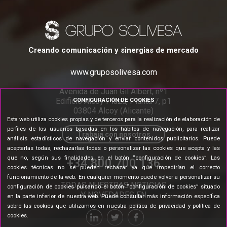
Creando comunicación y sinergias de mercado
www.gruposolivesa.com
Avenida de Juan Gil Albert, nº1
Edificio Alcoy Plaza, Planta 7, p1
CONFIGURACIÓN DE COOKIES
03804 Alcoy (Alicante)
Esta web utiliza cookies propias y de terceros para la realización de elaboración de
perfiles de los usuarios basadas en los hábitos de navegación, para realizar
Trabaja con nosotros
análisis estadísticos de navegación y enviar contenidos publicitarios. Puede
aceptarlas todas, rechazarlas todas o personalizar las cookies que acepta y las
que no, según sus finalidades, en el botón “configuración de cookies”. Las
+34 800 700 136
cookies técnicas no se pueden rechazar ya que impedirían el correcto
funcionamiento de la web. En cualquier momento puede volver a personalizar su
TODAS NUESTRAS NOTICIAS
configuración de cookies pulsando el botón “configuración de cookies” situado
Y NOVEDADES EN
en la parte inferior de nuestra web. Puede consultar más información específica
sobre las cookies que utilizamos en nuestra
política de privacidad y política de
cookies
.