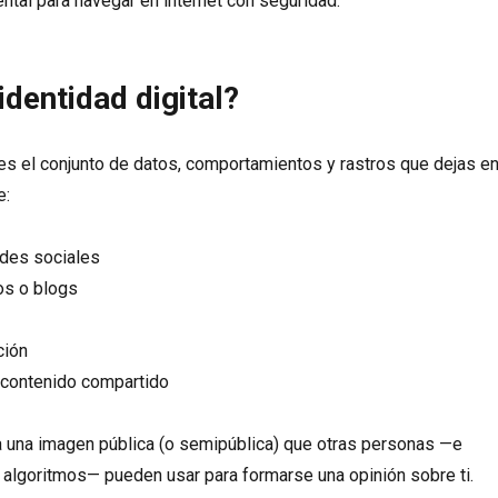
ntal para navegar en internet con seguridad.
identidad digital?
l es el conjunto de datos, comportamientos y rastros que dejas e
e:
edes sociales
os o blogs
ción
 contenido compartido
 una imagen pública (o semipública) que otras personas —e
algoritmos— pueden usar para formarse una opinión sobre ti.