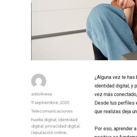
¿Alguna vez te has 
identidad digital, 
Autor
adsolivesa
vez más conectado, 
Publicado
11 septiembre, 2025
Desde tus perfiles 
el
Categorías
Telecomunicaciones
que realizas deja un
Etiquetas
huella digital
,
identidad
digital
,
privacidad digital
,
Por eso, aprender a 
reputación online
,