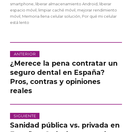
smartphone
,
liberar almacenamiento Android
,
liberar
espacio móvil
,
limpiar caché móvil
,
mejorar rendimiento
móvil
,
Memoria llena celular solución
,
Por qué mi celular
está lento
Navegación
ANTERIOR
de
¿Merece la pena contratar un
Entrada
anterior:
seguro dental en España?
entradas
Pros, contras y opiniones
reales
SIGUIENTE
Sanidad pública vs. privada en
Entrada