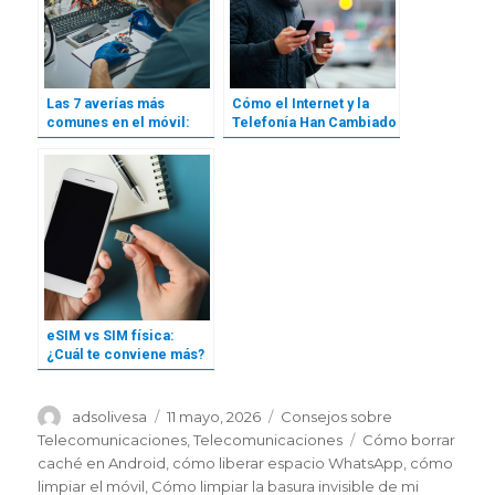
Las 7 averías más
Cómo el Internet y la
comunes en el móvil:
Telefonía Han Cambiado
cómo evitarlas y
Nuestras Vidas: Acceso,
solucionarlas
Oportunidades y
Conectividad
eSIM vs SIM física:
¿Cuál te conviene más?
Autor
Publicado
Categorías
adsolivesa
11 mayo, 2026
Consejos sobre
el
Etiquetas
Telecomunicaciones
,
Telecomunicaciones
Cómo borrar
caché en Android
,
cómo liberar espacio WhatsApp
,
cómo
limpiar el móvil
,
Cómo limpiar la basura invisible de mi