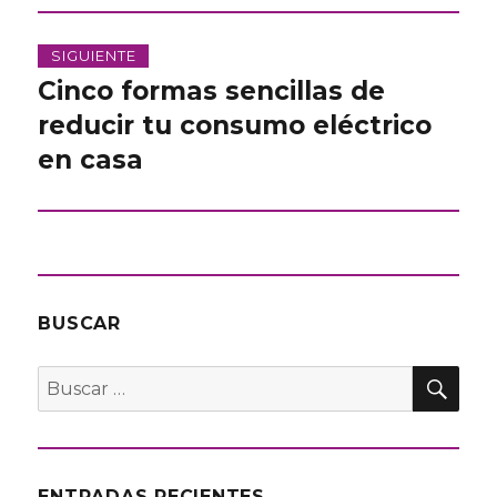
SIGUIENTE
Cinco formas sencillas de
Entrada
siguiente:
reducir tu consumo eléctrico
en casa
BUSCAR
BU
Buscar
por:
ENTRADAS RECIENTES