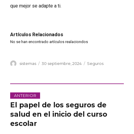
que mejor se adapte a ti.
Artículos Relacionados
No se han encontrado artículos realaciondos
Autor
Publicado
Categorías
sistemas
30 septiembre, 2024
Seguros
el
Navegación
ANTERIOR
de
El papel de los seguros de
Entrada
anterior:
salud en el inicio del curso
entradas
escolar