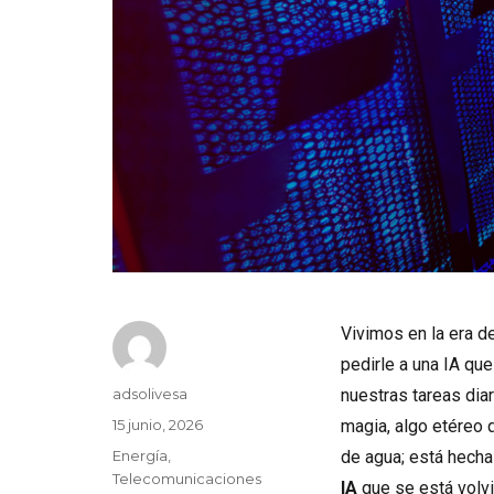
Vivimos en la era d
pedirle a una IA qu
Autor
adsolivesa
nuestras tareas di
Publicado
15 junio, 2026
magia, algo etéreo 
el
Categorías
Energía
,
de agua; está hecha 
Telecomunicaciones
IA
que se está volv