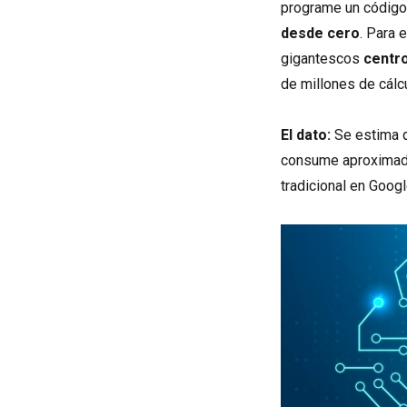
programe un código,
desde cero
. Para 
gigantescos
centro
de millones de cálc
El dato:
Se estima q
consume aproxima
tradicional en Googl