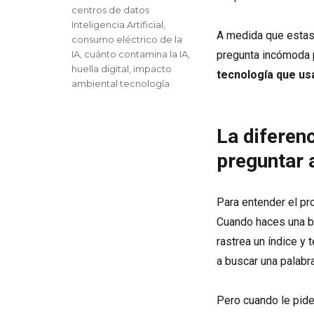
Etiquetas
centros de datos
Inteligencia Artificial
,
A medida que estas 
consumo eléctrico de la
IA
,
cuánto contamina la IA
,
pregunta incómoda 
huella digital
,
impacto
tecnología que us
ambiental tecnología
La diferen
preguntar 
Para entender el p
Cuando haces una bú
rastrea un índice y 
a buscar una palabra
Pero cuando le pides