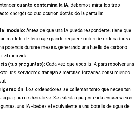
entender
cuánto contamina la IA
, debemos mirar los tres
sto energético que ocurren detrás de la pantalla:
del modelo:
Antes de que una IA pueda responderte, tiene que
r un modelo de lenguaje grande requiere miles de ordenadores
a potencia durante meses, generando una huella de carbono
ir al mercado.
cia (tus preguntas):
Cada vez que usas la IA para resolver una
exto, los servidores trabajan a marchas forzadas consumiendo
al.
frigeración:
Los ordenadores se calientan tanto que necesitan
de agua para no derretirse. Se calcula que por cada conversación
eguntas, una IA «bebe» el equivalente a una botella de agua de