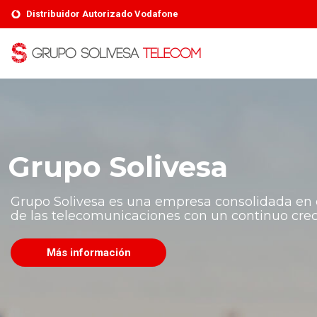
Distribuidor Autorizado Vodafone
+34 800 700 136
Distribuye con nosotros
Area
Grupo Solivesa
Grupo Solivesa es una empresa consolidada en e
de las telecomunicaciones con un continuo crec
Más información